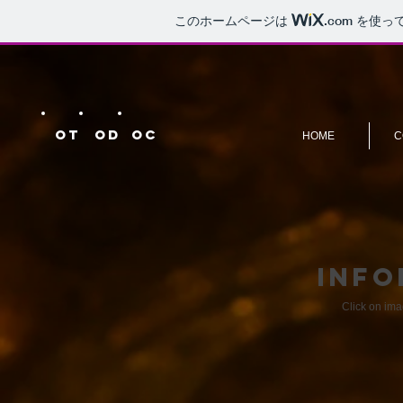
このホームページは
.com
を使っ
OT
OD
OC
HOME
C
INFO
Click on imag