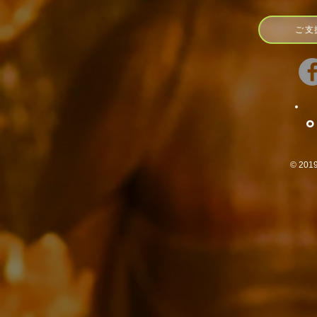
ご支
O
© 2